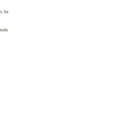
o. Se
iendo