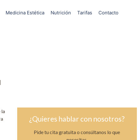
Medicina Estética
Nutrición
Tarifas
Contacto
l
 la
¿Quieres hablar con nosotros?
ra
Pide tu cita gratuita o consúltanos lo que
necesitas.