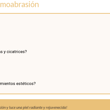
rmoabrasión
s y cicatrices?
amientos estéticos?
ión y luce una piel radiante y rejuvenecida!